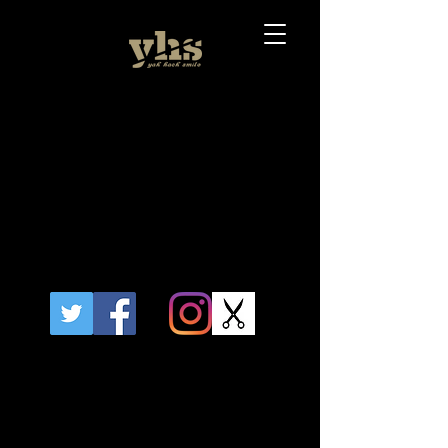
最上怜香
Mogami Reika
PLAYER
出生｜1984年10月22日​
所属｜2012年
身長｜171cm
特技｜切り絵/昼寝